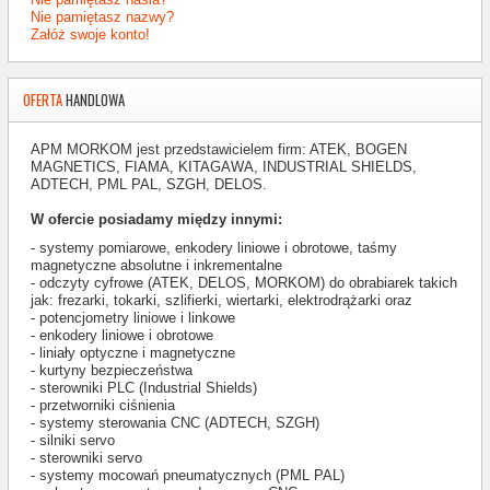
Nie pamiętasz nazwy?
Załóż swoje konto!
OFERTA
HANDLOWA
APM MORKOM
jest przedstawicielem firm: ATEK, BOGEN
MAGNETICS, FIAMA, KITAGAWA, INDUSTRIAL SHIELDS,
ADTECH,
PML PAL, SZGH, DELOS.
W ofercie posiadamy między innymi:
- systemy pomiarowe, enkodery liniowe i obrotowe, taśmy
magnetyczne absolutne i inkrementalne
- odczyty cyfrowe (ATEK, DELOS, MORKOM) do obrabiarek takich
jak: frezarki, tokarki, szlifierki, wiertarki, elektrodrążarki oraz
- potencjometry liniowe i linkowe
- enkodery liniowe i obrotowe
- liniały optyczne i magnetyczne
- kurtyny bezpieczeństwa
- sterowniki PLC (Industrial Shields)
- przetworniki ciśnienia
- systemy sterowania CNC (ADTECH, SZGH)
- silniki servo
- sterowniki servo
- systemy mocowań pneumatycznych (PML PAL)