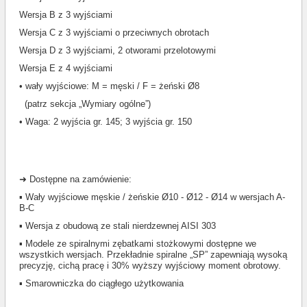
Wersja B z 3 wyjściami
Wersja C z 3 wyjściami o przeciwnych obrotach
Wersja D z 3 wyjściami, 2 otworami przelotowymi
Wersja E z 4 wyjściami
• wały wyjściowe: M = męski / F = żeński Ø8
(patrz sekcja „Wymiary ogólne”)
• Waga: 2 wyjścia gr. 145; 3 wyjścia gr. 150
➜
Dostępne na zamówienie:
▪ Wały wyjściowe męskie / żeńskie Ø10 - Ø12 - Ø14 w wersjach A-
B-C
▪ Wersja z obudową ze stali nierdzewnej AISI 303
▪ Modele ze spiralnymi zębatkami stożkowymi dostępne we
wszystkich wersjach. Przekładnie spiralne „SP” zapewniają wysoką
precyzję, cichą pracę i 30% wyższy wyjściowy moment obrotowy.
▪
Smarowniczka do ciągłego użytkowania