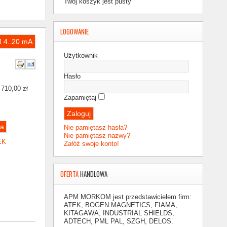
Twój koszyk jest pusty
LOGOWANIE
 4..20 mA
Użytkownik
Hasło
:
710,00 zł
Zapamiętaj
Nie pamiętasz hasła?
Nie pamiętasz nazwy?
EK
Załóż swoje konto!
OFERTA
HANDLOWA
APM MORKOM
jest przedstawicielem firm:
ATEK, BOGEN MAGNETICS, FIAMA,
KITAGAWA, INDUSTRIAL SHIELDS,
ADTECH,
PML PAL, SZGH, DELOS.