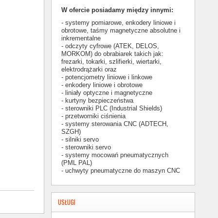
W ofercie posiadamy między innymi:
- systemy pomiarowe, enkodery liniowe i
obrotowe, taśmy magnetyczne absolutne i
inkrementalne
- odczyty cyfrowe (ATEK, DELOS,
MORKOM) do obrabiarek takich jak:
frezarki, tokarki, szlifierki, wiertarki,
elektrodrążarki oraz
- potencjometry liniowe i linkowe
- enkodery liniowe i obrotowe
- liniały optyczne i magnetyczne
- kurtyny bezpieczeństwa
- sterowniki PLC (Industrial Shields)
- przetworniki ciśnienia
- systemy sterowania CNC (ADTECH,
SZGH)
- silniki servo
- sterowniki servo
- systemy mocowań pneumatycznych
(PML PAL)
- uchwyty pneumatyczne do maszyn CNC
USŁUGI