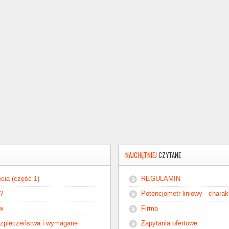
NAJCHĘTNIEJ
CZYTANE
cia (część 1)
REGULAMIN
ć?
Potencjometr liniowy - chara
ów
Firma
ezpieczeństwa i wymagane
Zapytania ofertowe