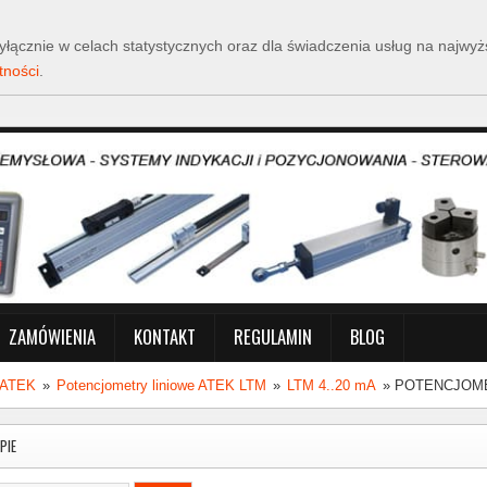
y wyłącznie w celach statystycznych oraz dla świadczenia usług na naj
tności
.
ZAMÓWIENIA
KONTAKT
REGULAMIN
BLOG
e ATEK
»
Potencjometry liniowe ATEK LTM
»
LTM 4..20 mA
»
POTENCJOME
PIE