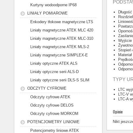
PODSTA
Kurtyny wodoodporne IP68
Długość
LINIAŁY POMIAROWE
Rozdzie
Liniowo
Enkodery tłokowe magnetyczne LTS
Powtarz
Liniały magnetyczne ATEK MLC 420
Opornoś
Zasilan
Liniały magnetyczne ATEK MLC-310
Wyjście
Żywotno
Liniały magnetyczne ATEK MLS-2
Stopień
Materia
Liniały magnetyczne SIMPLEX-E
Prędkoś
Liniały optyczne ATEK ALS
Odporno
Odporno
Liniały optyczne serii ALS-D
TYPY U
Liniały optyczne serii DLS-S SLIM
ODCZYTY CYFROWE
LTC wyj
LTC-V w
Odczyty cyfrowe ATEK
LTC-A w
Odczyty cyfrowe DELOS
Opinie
Odczyty cyfrowe MORKOM
Nikt jeszcz
POTENCJOMETRY LINIOWE
Potencjometry liniowe ATEK