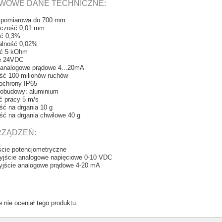
WOWE DANE TECHNICZNE:
 pomiarowa do 700 mm
lczość 0,01 mm
ść 0,3%
alność 0,02%
ć 5 kOhm
ie 24VDC
 analogowe prądowe 4...20mA
ść 100 milionów ruchów
 ochrony IP65
ł obudowy: aluminium
ć pracy 5 m/s
ść na drgania 10 g
ść na drgania chwilowe 40 g
RZĄDZEŃ:
ście potencjometryczne
yjście analogowe napięciowe 0-10 VDC
yjście analogowe prądowe 4-20 mA
e nie oceniał tego produktu.