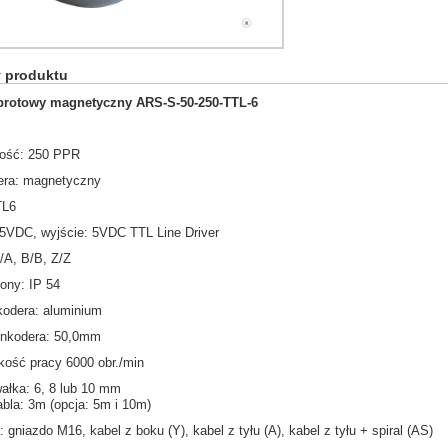
y produktu
brotowy magnetyczny ARS-S-50-250-TTL-6
czość: 250 PPR
dera: magnetyczny
TL6
: 5VDC, wyjście: 5VDC TTL Line Driver
A/A, B/B, Z/Z
rony: IP 54
kodera: aluminium
 enkodera: 50,0mm
kość pracy 6000 obr./min
wałka: 6, 8 lub 10 mm
abla: 3m (opcja: 5m i 10m)
: gniazdo M16, kabel z boku (Y), kabel z tyłu (A), kabel z tyłu + spiral (AS)