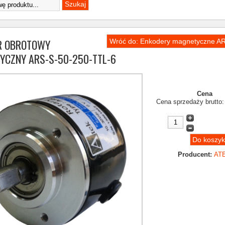
R OBROTOWY
Wróć do: Enkodery magnetyczne 
YCZNY ARS-S-50-250-TTL-6
Cena
Cena sprzedaży brutto
Producent:
AT