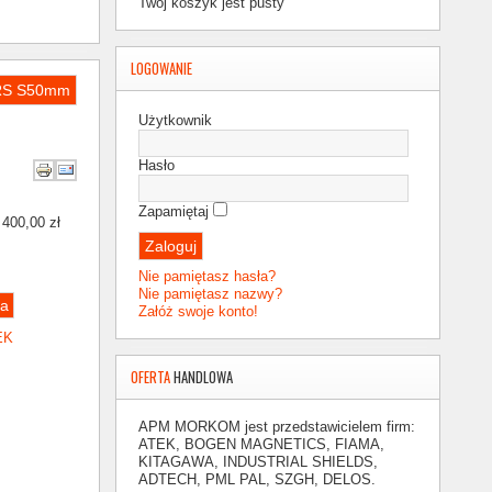
Twój koszyk jest pusty
LOGOWANIE
ARS S50mm
Użytkownik
Hasło
Zapamiętaj
:
400,00 zł
Nie pamiętasz hasła?
Nie pamiętasz nazwy?
Załóż swoje konto!
EK
OFERTA
HANDLOWA
APM MORKOM
jest przedstawicielem firm:
ATEK, BOGEN MAGNETICS, FIAMA,
KITAGAWA, INDUSTRIAL SHIELDS,
ADTECH,
PML PAL, SZGH, DELOS.