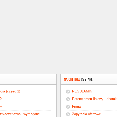
NAJCHĘTNIEJ
CZYTANE
cia (część 1)
REGULAMIN
ć?
Potencjometr liniowy - chara
ów
Firma
ezpieczeństwa i wymagane
Zapytania ofertowe