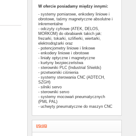
W ofercie posiadamy między innymi:
- systemy pomiarowe, enkodery liniowe i
obrotowe, taśmy magnetyczne absolutne i
inkrementalne
- odczyty cyfrowe (ATEK, DELOS,
MORKOM) do obrabiarek takich jak:
frezarki, tokarki, szlifierki, wiertarki,
elektrodrążarki oraz
- potencjometry liniowe i linkowe
- enkodery liniowe i obrotowe
- liniały optyczne i magnetyczne
- kurtyny bezpieczeństwa
- sterowniki PLC (Industrial Shields)
- przetworniki ciśnienia
- systemy sterowania CNC (ADTECH,
SZGH)
- silniki servo
- sterowniki servo
- systemy mocowań pneumatycznych
(PML PAL)
- uchwyty pneumatyczne do maszyn CNC
USŁUGI