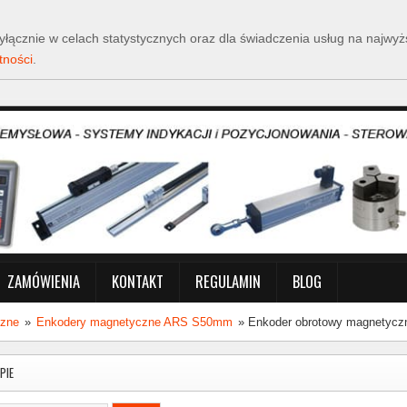
y wyłącznie w celach statystycznych oraz dla świadczenia usług na naj
tności
.
ZAMÓWIENIA
KONTAKT
REGULAMIN
BLOG
czne
»
Enkodery magnetyczne ARS S50mm
»
Enkoder obrotowy magnetycz
PIE