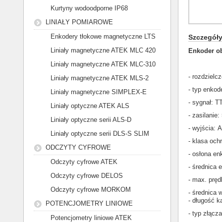
Kurtyny wodoodporne IP68
LINIAŁY POMIAROWE
Enkodery tłokowe magnetyczne LTS
Szczegół
Liniały magnetyczne ATEK MLC 420
Enkoder o
Liniały magnetyczne ATEK MLC-310
- rozdziel
Liniały magnetyczne ATEK MLS-2
- typ enko
Liniały magnetyczne SIMPLEX-E
- sygnał: T
Liniały optyczne ATEK ALS
- zasilanie
Liniały optyczne serii ALS-D
- wyjścia: 
Liniały optyczne serii DLS-S SLIM
- klasa och
ODCZYTY CYFROWE
- osłona en
Odczyty cyfrowe ATEK
- średnica
Odczyty cyfrowe DELOS
- max. pręd
Odczyty cyfrowe MORKOM
- średnica 
- długość k
POTENCJOMETRY LINIOWE
- typ złącza
Potencjometry liniowe ATEK