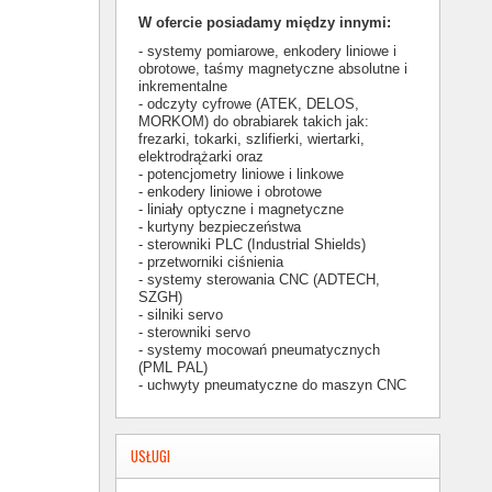
W ofercie posiadamy między innymi:
- systemy pomiarowe, enkodery liniowe i
obrotowe, taśmy magnetyczne absolutne i
inkrementalne
- odczyty cyfrowe (ATEK, DELOS,
MORKOM) do obrabiarek takich jak:
frezarki, tokarki, szlifierki, wiertarki,
elektrodrążarki oraz
- potencjometry liniowe i linkowe
- enkodery liniowe i obrotowe
- liniały optyczne i magnetyczne
- kurtyny bezpieczeństwa
- sterowniki PLC (Industrial Shields)
- przetworniki ciśnienia
- systemy sterowania CNC (ADTECH,
SZGH)
- silniki servo
- sterowniki servo
- systemy mocowań pneumatycznych
(PML PAL)
- uchwyty pneumatyczne do maszyn CNC
USŁUGI