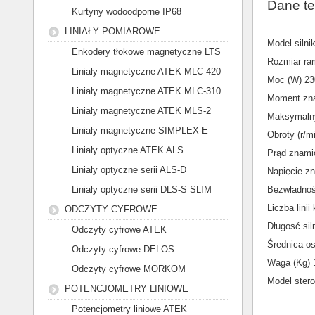
Dane te
Kurtyny wodoodporne IP68
LINIAŁY POMIAROWE
Model siln
Enkodery tłokowe magnetyczne LTS
Rozmiar ra
Liniały magnetyczne ATEK MLC 420
Moc (W) 23
Liniały magnetyczne ATEK MLC-310
Moment zn
Liniały magnetyczne ATEK MLS-2
Maksymalny
Liniały magnetyczne SIMPLEX-E
Obroty (r/m
Liniały optyczne ATEK ALS
Prąd znami
Liniały optyczne serii ALS-D
Napięcie z
Liniały optyczne serii DLS-S SLIM
Bezwładnoś
Liczba lini
ODCZYTY CYFROWE
Długosć sil
Odczyty cyfrowe ATEK
Średnica o
Odczyty cyfrowe DELOS
Waga (Kg) 
Odczyty cyfrowe MORKOM
Model ster
POTENCJOMETRY LINIOWE
Potencjometry liniowe ATEK