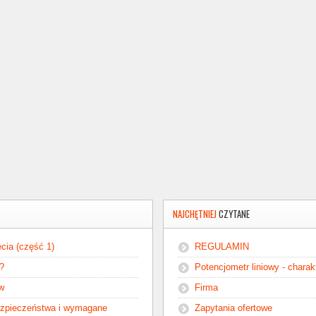
NAJCHĘTNIEJ
CZYTANE
cia (część 1)
REGULAMIN
ć?
Potencjometr liniowy - chara
ów
Firma
ezpieczeństwa i wymagane
Zapytania ofertowe