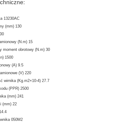
chniczne:
ika 13230AC
my (mm) 130
00
amionowy (N.m) 15
 moment obrotowy (N.m) 30
in) 1500
onowy (A) 9.5
namionowe (V) 220
ć wirnika (Kg.m2×10-4) 27.7
i kodu (PPR) 2500
nika (mm) 241
si (mm) 22
14.4
ownika 050M2