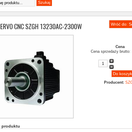
 SERVO CNC SZGH 13230AC-2300W
Wróć do: Se
Cena
Cena sprzedaży brutto:
Producent:
SZ
y produktu