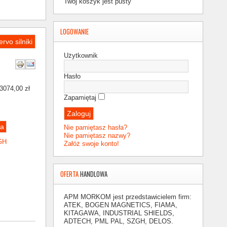
Twój koszyk jest pusty
LOGOWANIE
rvo silniki
Użytkownik
Hasło
3074,00 zł
Zapamiętaj
Nie pamiętasz hasła?
Nie pamiętasz nazwy?
GH
Załóż swoje konto!
OFERTA
HANDLOWA
APM MORKOM
jest przedstawicielem firm:
ATEK, BOGEN MAGNETICS, FIAMA,
KITAGAWA, INDUSTRIAL SHIELDS,
ADTECH,
PML PAL, SZGH, DELOS.