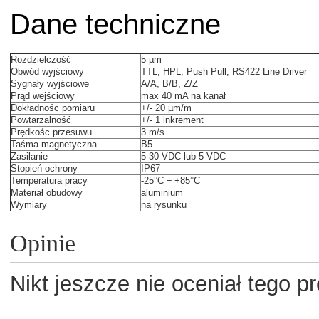
Dane techniczne
Rozdzielczość
5 µm
Obwód wyjściowy
TTL, HPL, Push Pull, RS422 Line Driver
Sygnały wyjściowe
A/A, B/B, Z/Z
Prąd wejściowy
max 40 mA na kanał
Dokładnośc pomiaru
+/- 20 µm/m
Powtarzalność
+/- 1 inkrement
Prędkośc przesuwu
3 m/s
Taśma magnetyczna
B5
Zasilanie
5-30 VDC lub 5 VDC
Stopień ochrony
IP67
Temperatura pracy
-25°C ÷ +85°C
Materiał obudowy
aluminium
Wymiary
na rysunku
Opinie
Nikt jeszcze nie oceniał tego p